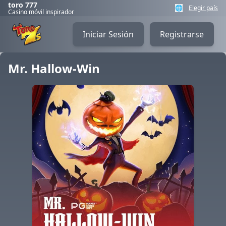
toro 777
🌐
Elegir país
Casino móvil inspirador
Iniciar Sesión
Registrarse
Mr. Hallow-Win