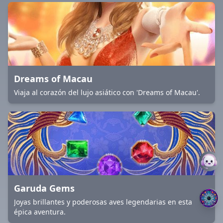
Dreams of Macau
Viaja al corazón del lujo asiático con 'Dreams of Macau'.
Garuda Gems
Joyas brillantes y poderosas aves legendarias en esta
épica aventura.