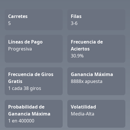
Carretes
Filas
5
3-6
Líneas de Pago
Frecuencia de
Progresiva
Aciertos
30.9%
Frecuencia de Giros
Ganancia Máxima
Gratis
8888x apuesta
1 cada 38 giros
Probabilidad de
Volatilidad
Ganancia Máxima
Media-Alta
1 en 400000