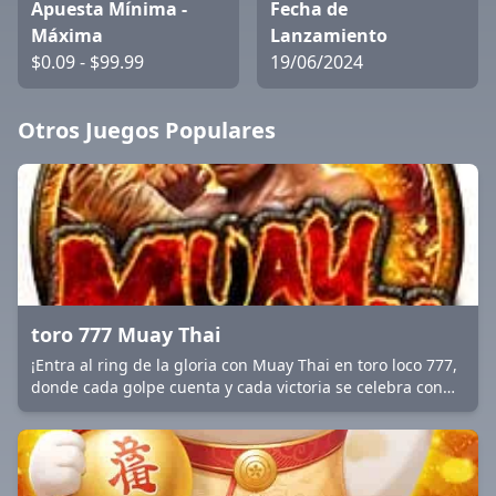
Apuesta Mínima -
Fecha de
Máxima
Lanzamiento
$0.09 - $99.99
19/06/2024
Otros Juegos Populares
toro 777 Muay Thai
¡Entra al ring de la gloria con Muay Thai en toro loco 777,
donde cada golpe cuenta y cada victoria se celebra con
grandes premios! Esta electrizante tragamonedas de
artes marciales combina elementos del boxeo tailandés
con mecánicas de juego dinámicas para ofrecer una
experiencia de combate única. Las funciones especiales