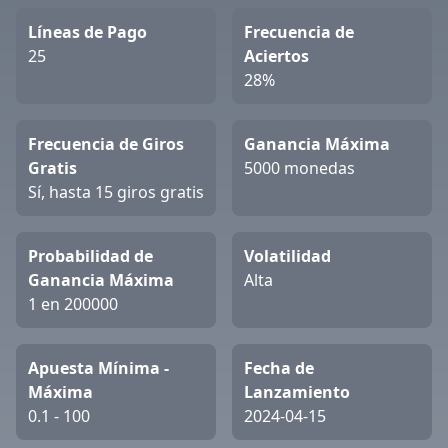
Líneas de Pago
Frecuencia de
25
Aciertos
28%
Frecuencia de Giros
Ganancia Máxima
Gratis
5000 monedas
Sí, hasta 15 giros gratis
Probabilidad de
Volatilidad
Ganancia Máxima
Alta
1 en 200000
Apuesta Mínima -
Fecha de
Máxima
Lanzamiento
0.1 - 100
2024-04-15