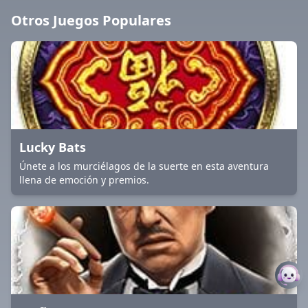
Otros Juegos Populares
Lucky Bats
Únete a los murciélagos de la suerte en esta aventura
llena de emoción y premios.